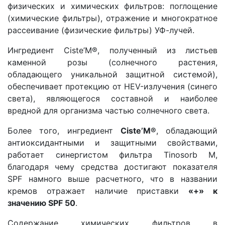
физических и химических фильтров: поглощение
(химические фильтры), отражение и многократное
рассеивание (физические фильтры) УФ-лучей.
Ингредиент Ciste’M®, полученный из листьев
каменной розы (солнечного растения,
обладающего уникальной защитной системой),
обеспечивает протекцию от HEV-излучения (синего
света), являющегося составной и наиболее
вредной для организма частью солнечного света.
Более того, ингредиент
Ciste’M®
, обладающий
антиоксидантными и защитными свойствами,
работает синергистом фильтра Tinosorb M,
благодаря чему средства достигают показателя
SPF намного выше расчетного, что в названии
кремов отражает наличие приставки
«+» к
значению SPF 50
.
Содержание химических фильтров в