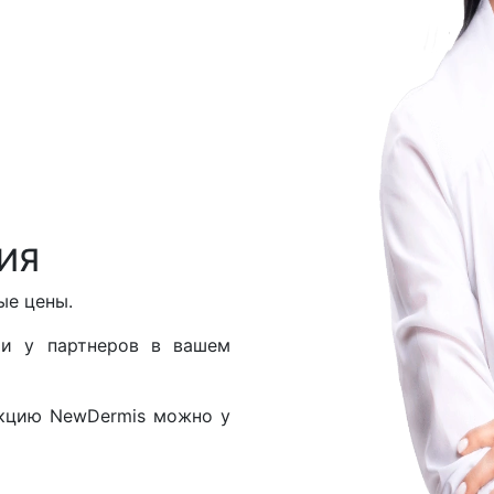
ИЯ
ые цены.
и у партнеров в вашем
укцию NewDermis можно у