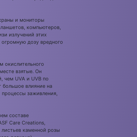
экраны и мониторы
планшетов, компьютеров,
изи излучений этих
т огромную дозу вредного
м окислительного
месте взятые. Он
, чем UVA и UVB по
т большое влияние на
 процессы заживления,
оем составе
SF Care Creations,
з листьев каменной розы