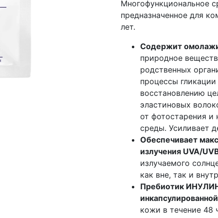
Многофункциональное с
предназначенное для ко
лет.
Содержит омолаж
природное веществ
родственных орган
процессы гликации 
восстановлению це
эластиновых волок
от фотостарения и
среды. Усиливает д
Обеспечивает макс
излучения UVA/UVB
излучаемого солнц
как вне, так и вну
Пребиотик ИНУЛИН
инкапсулированно
кожи в течение 48 