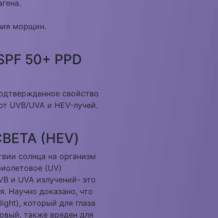
агена.
ния морщин.
PF 50+ PPD
одтвержденное свойство
от UVB/UVA и HEV-лучей.
ВЕТА (HEV)
вии солнца на организм
фиолетовое (UV)
VB и UVA излучений- это
я. Научно доказано, что
light), который для глаза
овый, также вреден для