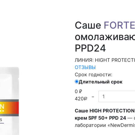
Саше
FORT
омолаживаю
PPD24
ЛИНИЯ: HIGHT PROTECT
ОТЗЫВЫ
Срок годности:
Длительный срок
0
₽
−
420
Р
Саше
HIGH PROTECTION
крем SPF 50+ PPD 24
— 
лаборатории «NewDermis