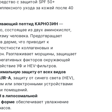
редство с защитой SPF 50+
мплексного ухода за кожей после 40
ивающий пептид КАРНОЗИН
—
о, состоящее из двух аминокислот,
изму человека. Предотвращает
в дерме, что приводит к
лостности коллагеновых и
он. Разглаживает морщины, защищает
 негативных факторов окружающей
ействие УФ и HEV-фильтров.
имальную защиту от всех видов
/IR-A
, защиту от синего света (HEV),
ем или электронными устройствами
три помещений.
 в липосомальной
й форме
обеспечивает увлажнение
часов.