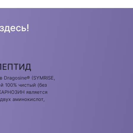
 здесь!
ЕПТИД
 Dragosine®️ (SYMRISE,
й 100% чистый (без
 КАРНОЗИН является
двух аминокислот,