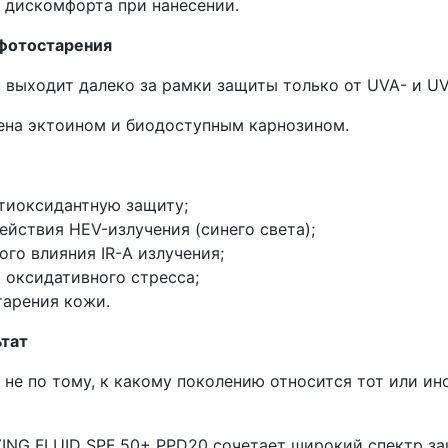
и дискомфорта при нанесении.
 фотостарения
выходит далеко за рамки защиты только от UVA- и UV
ена эктоином и биодоступным карнозином.
тиоксидантную защиту;
йствия HEV-излучения (синего света);
го влияния IR-A излучения;
 оксидативного стресса;
тарения кожи.
ьтат
е по тому, к какому поколению относится тот или ино
NG FLUID SPF 50+ PPD20 сочетает широкий спектр за