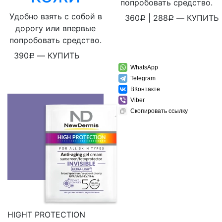
попробовать средство.
Удобно взять с собой в
360
|
288
—
КУПИТЬ
Р
Р
дорогу или впервые
попробовать средство.
390
—
КУПИТЬ
Р
WhatsApp
Telegram
ВКонтакте
Viber
WhatsApp
Скопировать ссылку
Telegram
ВКонтакте
Viber
Скопировать ссылку
HIGHT PROTECTION