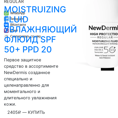
REGULAR
MOISTRUIZING
WhatsApp
FLUID
Telegram
ВКонтакте
УВЛАЖНЯЮЩИЙ
Viber
ФЛЮИД SPF
Скопировать ссылку
50+ PPD 20
Первое защитное
средство в ассортименте
NewDermis созданное
специально и
целенаправленно для
моментального и
длительного увлажнения
кожи.
2405
—
КУПИТЬ
Р