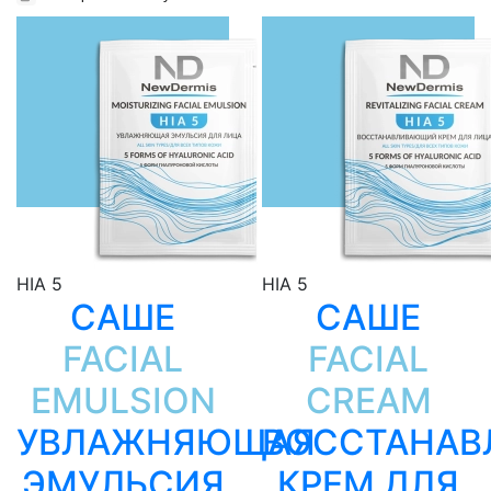
WhatsApp
Telegram
ВКонтакте
Viber
Скопировать ссылку
HIA 5
HIA 5
САШЕ
САШЕ
FACIAL
FACIAL
EMULSION
CREAM
УВЛАЖНЯЮЩАЯ
ВОССТАНА
ЭМУЛЬСИЯ
КРЕМ ДЛЯ