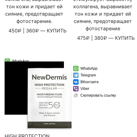
тон кожи и придает ей
коллагена, выравнивает
сияние, предотвращает
тон кожи и придает ей
фотостарение.
сияние, предотвращает
фотостарение
450
|
360
—
КУПИТЬ
Р
Р
475
|
380
—
КУПИТЬ
Р
Р
WhatsApp
Telegram
WhatsApp
ВКонтакте
Telegram
Viber
ВКонтакте
Скопировать ссылку
Viber
Скопировать ссылку
HIGH PROTECTION