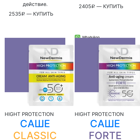
действие.
2405
—
КУПИТЬ
Р
2535
—
КУПИТЬ
Р
WhatsApp
Telegram
WhatsApp
ВКонтакте
Telegram
Viber
ВКонтакте
Скопировать ссылку
Viber
Скопировать ссылку
HIGHT PROTECTION
HIGHT PROTECTION
САШЕ
САШЕ
CLASSIC
FORTE