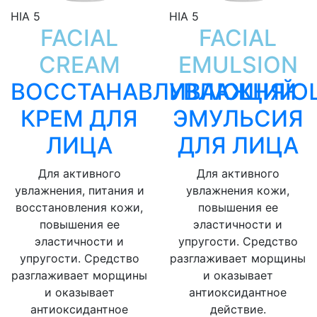
HIA 5
HIA 5
FACIAL
FACIAL
CREAM
EMULSION
ВОССТАНАВЛИВАЮЩИЙ
УВЛАЖНЯЮ
КРЕМ ДЛЯ
ЭМУЛЬСИЯ
ЛИЦА
ДЛЯ ЛИЦА
Для активного
Для активного
увлажнения, питания и
увлажнения кожи,
восстановления кожи,
повышения ее
повышения ее
эластичности и
эластичности и
упругости. Средство
упругости. Средство
разглаживает морщины
разглаживает морщины
и оказывает
и оказывает
антиоксидантное
антиоксидантное
действие.