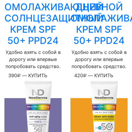
ОМОЛАЖИВАЮЩИЙ
ДНЕВНОЙ
СОЛНЦЕЗАЩИТНЫЙ
ОМОЛАЖИВ
КРЕМ SPF
КРЕМ SPF
50+ PPD24
50+ PPD24
Удобно взять с собой в
Удобно взять с собой в
дорогу или впервые
дорогу или впервые
попробовать средство.
попробовать средство.
390
—
КУПИТЬ
420
—
КУПИТЬ
Р
Р
WhatsApp
WhatsApp
Telegram
Telegram
ВКонтакте
ВКонтакте
Viber
Viber
Скопировать ссылку
Скопировать ссылку