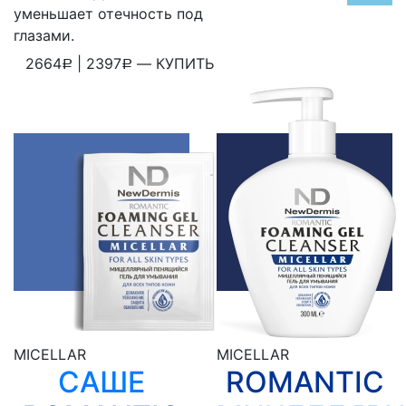
уменьшает отечность под
глазами.
2664
|
2397
—
КУПИТЬ
Р
Р
WhatsApp
Telegram
ВКонтакте
Viber
Скопировать ссылку
MICELLAR
MICELLAR
САШЕ
ROMANTIC