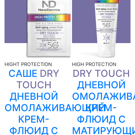
Telegram
Скопировать ссылку
ВКонтакте
Viber
Скопировать ссылку
HIGHT PROTECTION
HIGH PROTECTION
САШЕ
DRY
DRY TOUCH
TOUCH
ДНЕВНОЙ
ДНЕВНОЙ
ОМОЛАЖИВ
ОМОЛАЖИВАЮЩИЙ
КРЕМ-
КРЕМ-
ФЛЮИД C
ФЛЮИД C
МАТИРУЮЩ