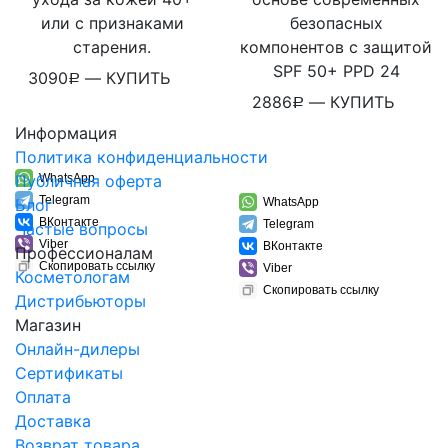
или с признаками
безопасных
старения.
компонентов с защитой
SPF 50+ PPD 24
3090
—
КУПИТЬ
Р
2886
—
КУПИТЬ
Р
Информация
Политика конфиденциальности
Публичная оферта
WhatsApp
Telegram
Блог
WhatsApp
ВКонтакте
Telegram
Частые вопросы
Viber
ВКонтакте
Профессионалам
Скопировать ссылку
Viber
Косметологам
Скопировать ссылку
Дистрибьюторы
Магазин
Онлайн-дилеры
Сертификаты
Оплата
Доставка
Возврат товара