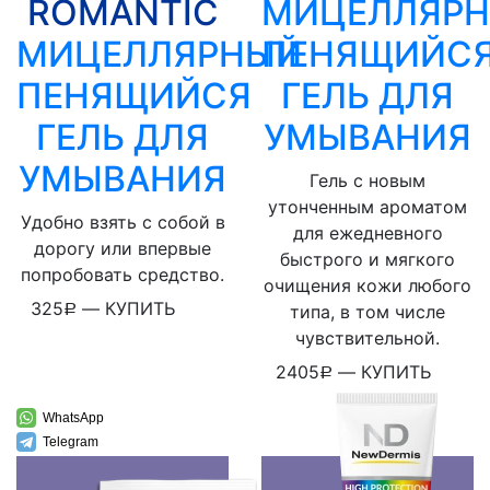
ROMANTIC
МИЦЕЛЛЯР
МИЦЕЛЛЯРНЫЙ
ПЕНЯЩИЙС
ПЕНЯЩИЙСЯ
ГЕЛЬ ДЛЯ
ГЕЛЬ ДЛЯ
УМЫВАНИЯ
УМЫВАНИЯ
Гель с новым
утонченным ароматом
Удобно взять с собой в
для ежедневного
дорогу или впервые
быстрого и мягкого
попробовать средство.
очищения кожи любого
325
—
КУПИТЬ
типа, в том числе
Р
чувствительной.
2405
—
КУПИТЬ
Р
WhatsApp
Telegram
ВКонтакте
WhatsApp
Viber