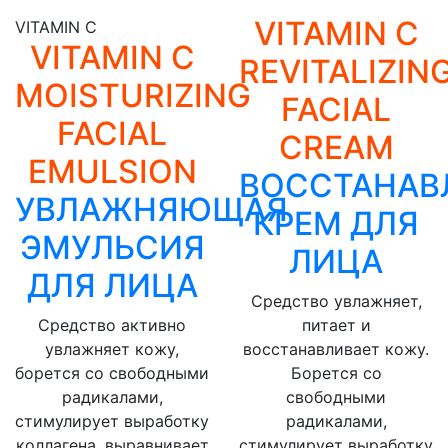
VITAMIN C
VITAMIN C
VITAMIN C
REVITALIZIN
MOISTURIZING
FACIAL
FACIAL
CREAM
EMULSION
ВОССТАНА
УВЛАЖНЯЮЩАЯ
КРЕМ ДЛЯ
ЭМУЛЬСИЯ
ЛИЦА
ДЛЯ ЛИЦА
Средство увлажняет,
Средство активно
питает и
увлажняет кожу,
восстанавливает кожу.
борется со свободными
Борется со
радикалами,
свободными
стимулирует выработку
радикалами,
коллагена, выравнивает
стимулирует выработку