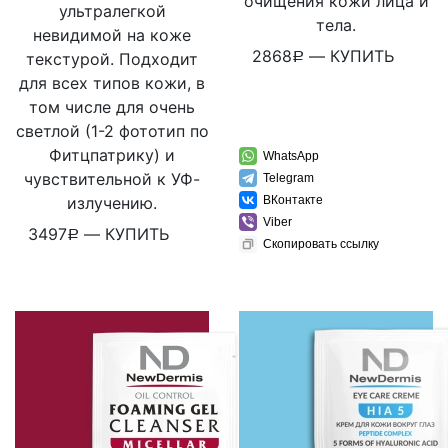
очищения кожи лица и
ультралегкой
тела.
невидимой на коже
2868
—
КУПИТЬ
текстурой. Подходит
Р
для всех типов кожи, в
том числе для очень
светлой (1-2 фототип по
Фитцпатрику) и
WhatsApp
чувствительной к УФ-
Telegram
излучению.
ВКонтакте
Viber
3497
—
КУПИТЬ
Р
Скопировать ссылку
WhatsApp
Telegram
ВКонтакте
Viber
Скопировать ссылку