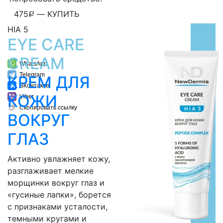
475
—
КУПИТЬ
Р
HIA 5
EYE CARE
CREAM
WhatsApp
Telegram
КРЕМ ДЛЯ
ВКонтакте
КОЖИ
Viber
Скопировать ссылку
ВОКРУГ
ГЛАЗ
Активно увлажняет кожу,
разглаживает мелкие
морщинки вокруг глаз и
«гусиные лапки», борется
с признаками усталости,
темными кругами и