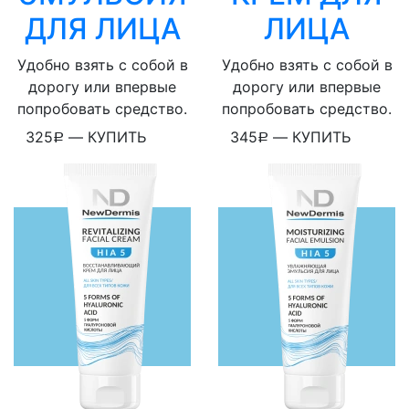
ДЛЯ ЛИЦА
ЛИЦА​
Удобно взять с собой в
Удобно взять с собой в
дорогу или впервые
дорогу или впервые
попробовать средство.
попробовать средство.
325
—
КУПИТЬ
345
—
КУПИТЬ
Р
Р
WhatsApp
WhatsApp
Telegram
Telegram
ВКонтакте
ВКонтакте
Viber
Viber
Скопировать ссылку
Скопировать ссылку