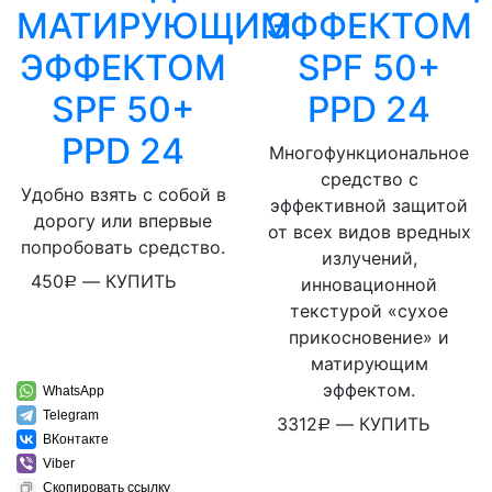
МАТИРУЮЩИМ
ЭФФЕКТОМ
ЭФФЕКТОМ
SPF 50+
SPF 50+
PPD 24
PPD 24
Многофункциональное
средство с
Удобно взять с собой в
эффективной защитой
дорогу или впервые
от всех видов вредных
попробовать средство.
излучений,
450
—
КУПИТЬ
инновационной
Р
текстурой «сухое
прикосновение» и
матирующим
эффектом.
WhatsApp
Telegram
3312
—
КУПИТЬ
Р
ВКонтакте
Viber
Скопировать ссылку